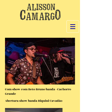
Com show com Beto Bruno banda - Cachorro
Grande
Abertura show banda Biquini Cavadão